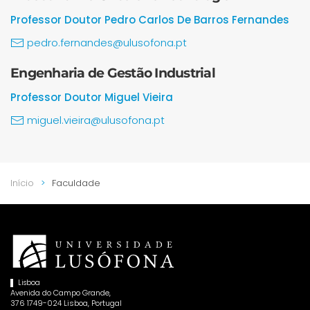
Professor Doutor Pedro Carlos De Barros Fernandes
pedro.fernandes@ulusofona.pt
Engenharia de Gestão Industrial
Professor Doutor Miguel Vieira
miguel.vieira@ulusofona.pt
Início
Faculdade
Lisboa
Avenida do Campo Grande,
376 1749-024 Lisboa, Portugal