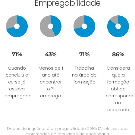
Empregabilidade
71%
43%
71%
86%
Quando
Menos de 1
Trabalha
Considera
concluiu o
ano até
na área de
que a
curso já
encontrar
formação
formação
estava
o 1º
obtida
empregado
emprego
corresponde
ao
esperado
Dados do inquérito à empregabilidade 2016/17, relativos aos
diplomados da faculdade de engenharia.