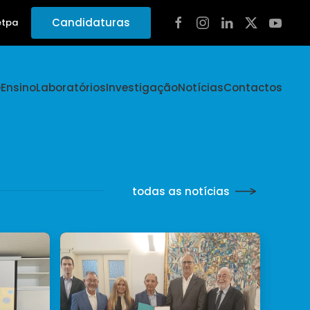
Candidaturas
etpa
e
Ensino
Laboratórios
Investigação
Notícias
Contactos
todas as notícias