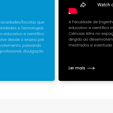
A Faculdade de Engenha
Faculdades/Escolas que
educativo e científico 
anidades e Tecnologias
Ciências Afins no espaço
 educativo e científico
dirigido ao desenvolvim
olve desde o ensino pré
mestrados e eventuais
nvolvimento, passando
profissional, divulgação
Ler mais