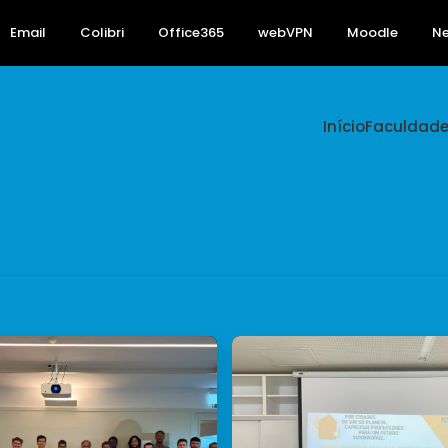
Email
Colibri
Office365
webVPN
Moodle
N
Início
Faculdad