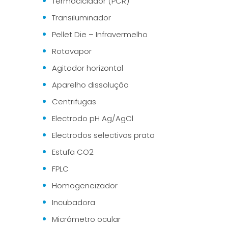
Termociclador (PCR)
Transiluminador
Pellet Die – Infravermelho
Rotavapor
Agitador horizontal
Aparelho dissolução
Centrifugas
Electrodo pH Ag/AgCl
Electrodos selectivos prata
Estufa CO2
FPLC
Homogeneizador
Incubadora
Micrómetro ocular