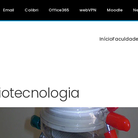
Email
Colibri
Office365
webVPN
Moodle
N
Início
Faculdad
iotecnologia